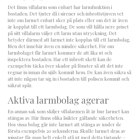
Det finns villalarm som enbart har larmfunktion i
bostaden. Det tjuter då i sirener och inbrottstjuven vet
inte om larmet enbart sker på plats eller om det är även
är kopplat till ett larmbolag. De som vill hålla nere priset
på sitt villalarm väljer ett larm utan utryckning. Det
betyder därmed att larmet inte kopplas till ett larmbolag.
Men det innebär även en mindre säkerhet. För om
larmbolaget får larmet kommer de att åka ut och
inspektera bostaden. Har ett inbrott skett kan de
exempelvis täcka över skador på fönster så att det inte
regnar in innan du själv kommit hem. De kan även säkra så
att inte någon tar sig in i bostaden till polisen kommit och
säkrat spår.
Aktiva larmbolag agerar
En annan sak som skiljer villalarmen åt är hur larmet kan
stängas av. Här finns olika åsikter gällande säkerheten.
Hos vissa bolag går inte larmet att stänga av under de
första exempelvis 20 sekunderna. Skulle larmet dras av
misstag får man helt enkelt stå ut med detta tjutande –