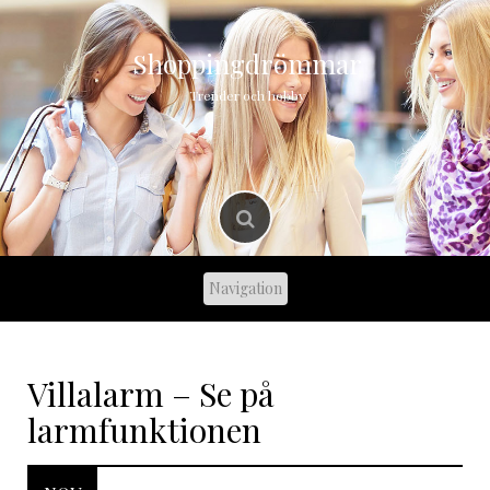
Skip
to
content
Shoppingdrömmar
Trender och hobby
Villalarm – Se på
larmfunktionen