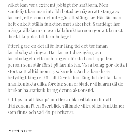
vilket kan vara extremt jobbigt för småbarn. Men
samtidigt kan man inte bli hotad av någon att stänga av
larmet, eftersom det inte går att stänga av. Här får man
helt enkelt ställa funktion mot säkerhet. Samtidigt har
många villalarm en överfallsfunktion som gör att larmet
direkt kopplas till larmbolaget.
Ytterligare en detalj är hur lång tid det tar innan
larmbolaget ringer. När larmet dras igång ser
larmbolaget detta och ringer i första hand upp den
person som står först på larmlistan. Vissa bolag gör detta i
stort sett alltid inom 15 sekunder. Andra kan dröja
betydligt längre. För att få veta hur lång tid det tar kan
man kontakta olika företag som erbjuder villalarm då de
brukar ha statistik kring denna aktionstid.
Ett tips är att läsa på om flera olika villalarm för att
därigenom få en överblick gällande vilka olika funktioner
som finns och vad du prioriterar.
Posted in
Larm