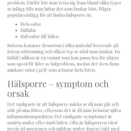
problem. Därför bör man testa sig fram bland olika typer
av inlägg tills man hittar det som funkar bäst. Några
populära inlägg för att lindra hälsporre är:
Hela sulor
Hälkilar
Halvsulor till hälen
Sulorna kommer dessutom i olika material beroende på
fotens utformning och vilken typ av stöd man önskar. En
hälkil i silikon är en variant som kan passa bra för någon
som speciellt lider av hälproblem, medan det även finns
mjukare sulor i gelé som avlastar hela foten.
Hälsporre – symptom och
orsak
Det vanligaste är att hälsporre märks av då man går och
står på sina fötter, eftersom det är då man belastar själva
inflammationspunkten. Det vanligaste symptomet är
smärta under eller inuti hälen. Ofta är hälsporren värst
precis på morgonen och mildras under dagen i takt med