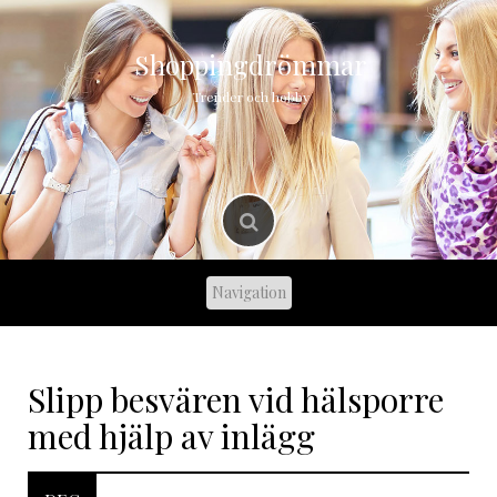
Skip
to
content
Shoppingdrömmar
Trender och hobby
Slipp besvären vid hälsporre
med hjälp av inlägg