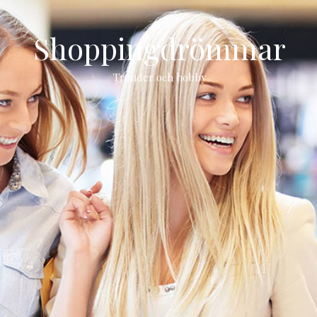
Shoppingdrömmar
Trender och hobby