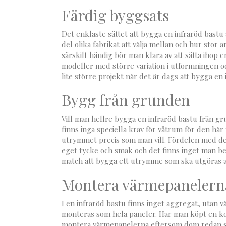
Färdig byggsats
Det enklaste sättet att bygga en infraröd bastu
del olika fabrikat att välja mellan och hur stor
särskilt händig bör man klara av att sätta ihop
modeller med större variation i utformningen och 
lite större projekt när det är dags att bygga en 
Bygg från grunden
Vill man hellre bygga en infraröd bastu från g
finns inga speciella krav för våtrum för den hä
utrymmet precis som man vill. Fördelen med detta
eget tycke och smak och det finns inget man behö
match att bygga ett utrymme som ska utgöras a
Montera värmepanelern
I en infraröd bastu finns inget aggregat, utan
monteras som hela paneler. Har man köpt en kom
montera värmepanelerna eftersom dom redan sit