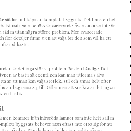
 är såklart att köpa en komplett byggsats. Det finns en hel
 arbetsinsats som behövs är varierande. Även om man inte är
 en sådan utan några större problem. Mer avancerade
fler detaljer finns även att välja för den som vill ha ett
infraröd bastu.
runden är det inga större problem för den händige. Det
r typen av bastu så egentligen kan man utforma själva
 är att man kan välja storlek, stil och annat helt efter
ver begränsa sig till. Gillar man att snickra är det ingen
v en bastu.
a
 värmen kommer från infraröda lampor som inte helt sällan
plett byggsats behöver man oftast inte oroa sig för att
ter på plats. Man behöver heller inte anlita någon