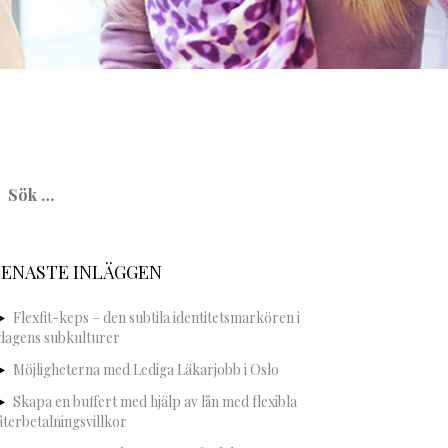
ök
fter:
SENASTE INLÄGGEN
Flexfit-keps – den subtila identitetsmarkören i
dagens subkulturer
Möjligheterna med Lediga Läkarjobb i Oslo
Skapa en buffert med hjälp av lån med flexibla
återbetalningsvillkor