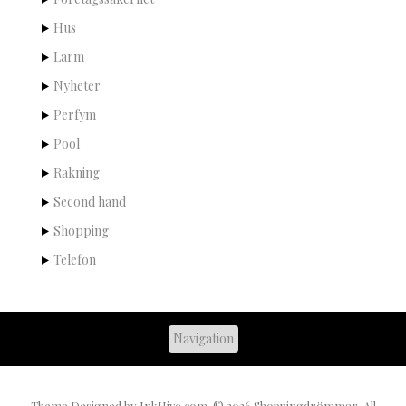
Hus
Larm
Nyheter
Perfym
Pool
Rakning
Second hand
Shopping
Telefon
Theme Designed by
InkHive.com
.
© 2026 Shoppingdrömmar. All