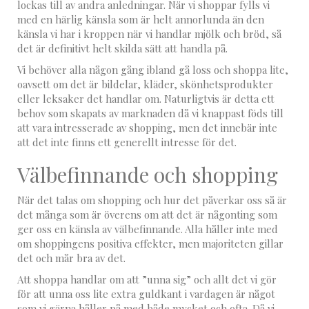
lockas till av andra anledningar. När vi shoppar fylls vi
med en härlig känsla som är helt annorlunda än den
känsla vi har i kroppen när vi handlar mjölk och bröd, så
det är definitivt helt skilda sätt att handla på.
Vi behöver alla någon gång ibland gå loss och shoppa lite,
oavsett om det är bildelar, kläder, skönhetsprodukter
eller leksaker det handlar om. Naturligtvis är detta ett
behov som skapats av marknaden då vi knappast föds till
att vara intresserade av shopping, men det innebär inte
att det inte finns ett generellt intresse för det.
Välbefinnande och shopping
När det talas om shopping och hur det påverkar oss så är
det många som är överens om att det är någonting som
ger oss en känsla av välbefinnande. Alla håller inte med
om shoppingens positiva effekter, men majoriteten gillar
det och mår bra av det.
Att shoppa handlar om att ”unna sig” och allt det vi gör
för att unna oss lite extra guldkant i vardagen är något
som vi gärna håller på med både mycket och ofta. Då vi